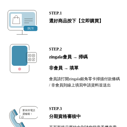
STEP.1
選好商品按下【立即購買】
STEP.2
zingala會員 → 掃碼
非會員 → 填單
會員請打開zingala銀角零卡掃描付款條碼
/ 非會員則線上填寫申請資料並送出
STEP.3
分期資格審核中