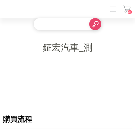
(0)
登入
鉦宏汽車_測
購買流程