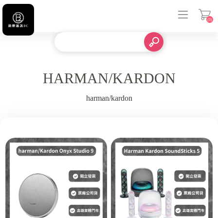
(0)
登入
HARMAN/KARDON
harman/kardon