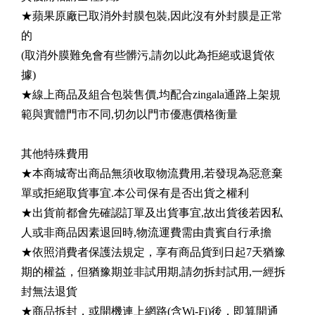
★蘋果原廠已取消外封膜包裝,因此沒有外封膜是正常
的
(取消外膜難免會有些髒污,請勿以此為拒絕或退貨依
據)
★線上商品及組合包裝售價,均配合zingala通路上架規
範與實體門市不同,切勿以門市優惠價格衡量
其他特殊費用
★本商城寄出商品無須收取物流費用,若發現為惡意棄
單或拒絕取貨事宜.本公司保有是否出貨之權利
★出貨前都會先確認訂單及出貨事宜,故出貨後若因私
人或非商品因素退回時,物流運費需由貴賓自行承擔
★依照消費者保護法規定，享有商品貨到日起7天猶豫
期的權益，但猶豫期並非試用期,請勿拆封試用,一經拆
封無法退貨
★商品拆封，或開機連上網路(含Wi-Fi)後，即算開通