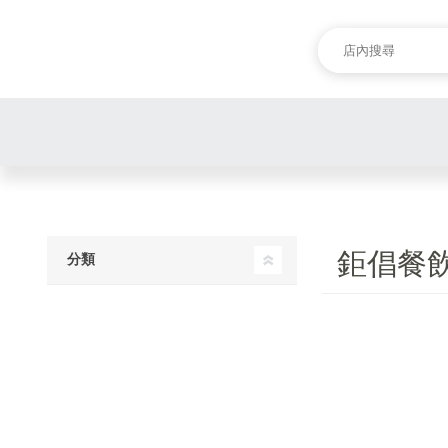
鉅倡餐
分類