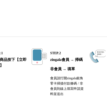
.1
STEP.2
商品按下【立即
zingala會員 → 掃碼
】
非會員 → 填單
會員請打開zingala銀角
零卡掃描付款條碼 / 非
會員則線上填寫申請資
料並送出