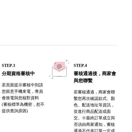
STEP.3
STEP.4
分期資格審核中
審核通過後，商家會
與您聯繫
若頁面提示審核中則請
您留意手機來電，專員
若審核通過，商家會聯
會致電與您核對資料
繫您再次確認款式、顏
(審核標準為機密，恕不
色、配送地址等資訊，
提供查詢原因)
並進行商品配送或面
交。※最終訂單成立與
否須由商家通知，審核
通過不代表訂單一定成