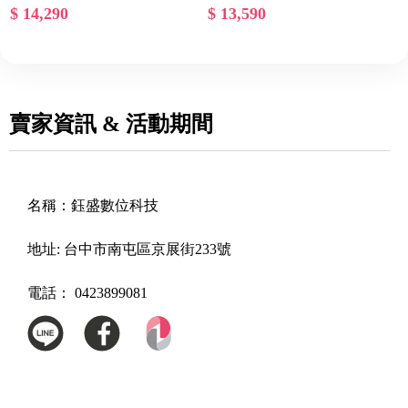
卡 N5050GAMING OC-8GD
$ 14,290
$ 13,590
8GD)
賣家資訊 & 活動期間
名稱：
鈺盛數位科技
地址:
台中市南屯區京展街233號
電話：
0423899081