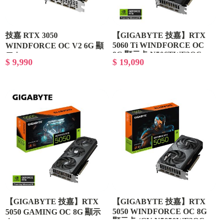
技嘉 RTX 3050
【GIGABYTE 技嘉】RTX
5060 Ti WINDFORCE OC
WINDFORCE OC V2 6G 顯
8G 顯示卡 N506TWF2OC-
示卡 (GV-N3050WF2OCV2-
$ 9,990
$ 19,090
8GD
6GD)
【GIGABYTE 技嘉】RTX
【GIGABYTE 技嘉】RTX
5050 WINDFORCE OC 8G
5050 GAMING OC 8G 顯示
顯示卡 (GV-N5050WF2OC-