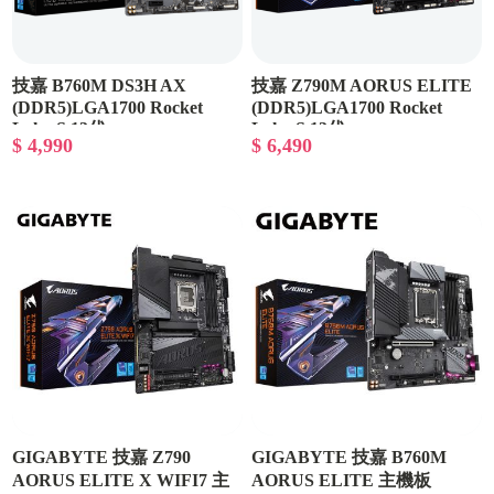
技嘉 B760M DS3H AX
技嘉 Z790M AORUS ELITE
(DDR5)LGA1700 Rocket
(DDR5)LGA1700 Rocket
Lake-S 13代
Lake-S 13代
$ 4,990
$ 6,490
GIGABYTE 技嘉 Z790
GIGABYTE 技嘉 B760M
AORUS ELITE X WIFI7 主
AORUS ELITE 主機板