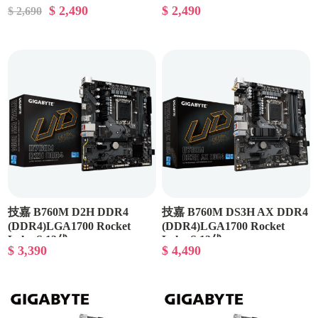
$ 2,490
$ 2,490
$ 2,690
技嘉 B760M D2H DDR4
技嘉 B760M DS3H AX DDR4
(DDR4)LGA1700 Rocket
(DDR4)LGA1700 Rocket
Lake-S 13代
Lake-S 13代
$ 3,390
$ 4,490