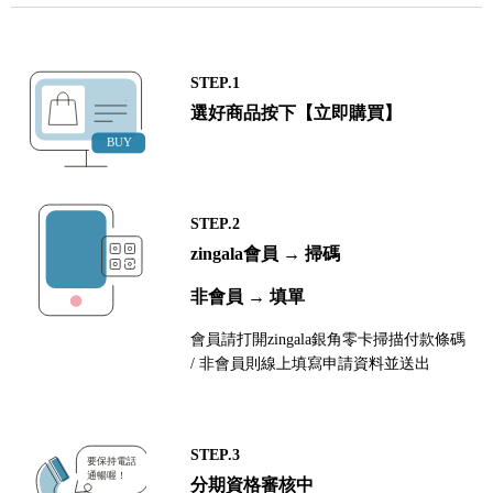
STEP.1
選好商品按下【立即購買】
STEP.2
zingala會員 → 掃碼
非會員 → 填單
會員請打開zingala銀角零卡掃描付款條碼
/ 非會員則線上填寫申請資料並送出
STEP.3
分期資格審核中