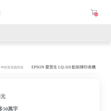
(0)
登入
EPSON 愛普生 LQ-310 點矩陣印表機
📢精選電腦周邊
字元
50萬字