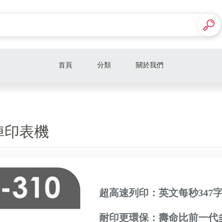
首頁
分類
關於我們
📢顯示卡 Graphics card
┌顯示卡 ｜GIGABYTE 技嘉
矩陣印表機
├顯示卡 ｜ASUS 華碩
📢主機板 Motherboad
┌主機板 ｜GIGABYTE 技嘉
超高速列印：英文每秒347
├主機板 ｜ASUS 華碩
耐印更環保：壽命比前一代多
├主機板 ｜MSI 微星