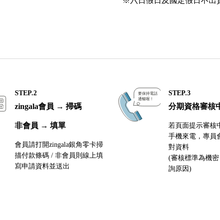
※六日假日及國定假日不出
STEP.2
STEP.3
zingala會員 → 掃碼
分期資格審核
非會員 → 填單
若頁面提示審核
手機來電，專員
會員請打開zingala銀角零卡掃
對資料
描付款條碼 / 非會員則線上填
(審核標準為機
寫申請資料並送出
詢原因)