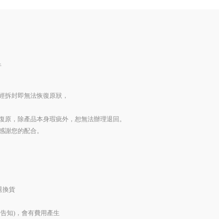
行
經拆封即無法恢復原狀，
復原，除產品本身瑕疵外，恕無法辦理退回。
感謝您的配合。
退換貨
告知)，會有費用產生