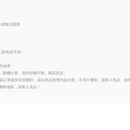
造成無法退貨
..)而有所不同。
料為準。
，隨機出貨，但內容物不變，敬請見諒。
保留訂單接受與否權利，或以商品的替代款出貨，不另行通知，請客人見諒，如
離島地區，請客人見諒！