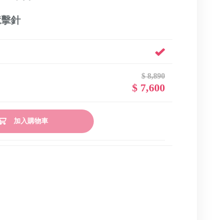
億擊針
$ 8,890
$ 7,600
加入購物車