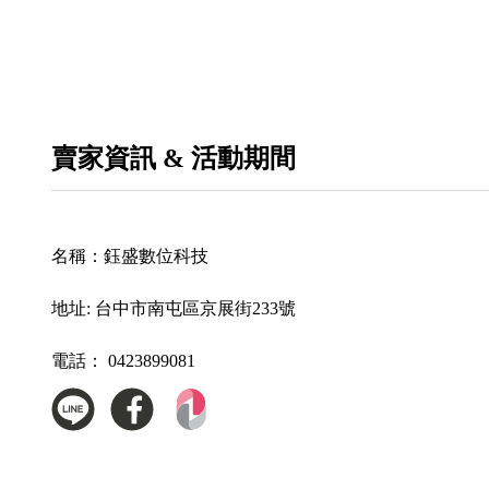
賣家資訊 & 活動期間
名稱：
鈺盛數位科技
地址:
台中市南屯區京展街233號
電話：
0423899081