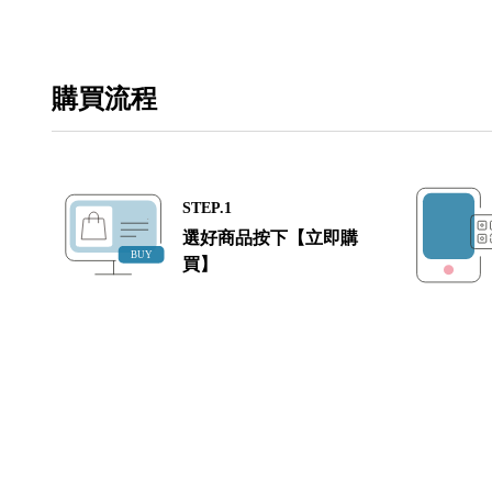
購買流程
STEP.1
選好商品按下【立即購
買】