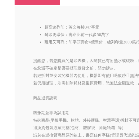
超高速列印：英文每秒347字元
耐印更環保：壽命比前一代多50萬字
耐用又可靠：印字頭壽命4億擊針，總列印量2000萬
提醒您，若您購買的是印表機，因隨貨已有附墨水或碳粉，
在您還不確定是否要辦理退貨之前，請勿拆封。
若經拆封並安裝於機器內使用，機器即有使用過痕跡且無法
若仍須辦理，則需扣除耗材及復原費用，恐無法全額退款，
商品退貨說明
猶豫期並非為試用期
特殊商品(平板手機、軟體、外接硬碟、智慧手環)拆封不可
退換貨包裝必須完整(包材、塑膠袋、原廠牴箱...等)
請勿在退換貨商品原外箱上，書寫任何字樣(管理員代退的請