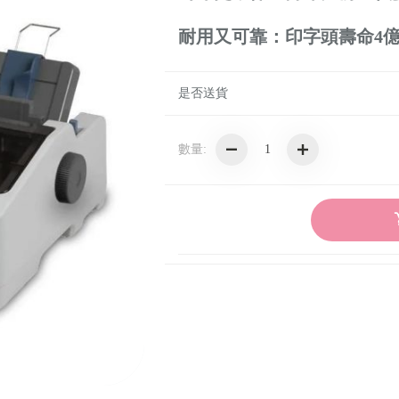
耐用又可靠：印字頭壽命4
📢精選DIY PC主機
📢精選電腦零組件
是否送貨
📢CPU處理器
📢精選電腦螢幕
數量:
┌螢幕 ｜GIGABYTE 技嘉
📢精選家電
📢精選電腦周邊