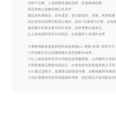
包材不完整、人為因素造成的損害，皆會報價收費
商品規格以原廠官網公告為準
贈品為有價商品，若有退貨，需全數退回，若無，將會收費
請注意有回函禮活動需註冊的，請在7天後再行註冊，以免
產品圖片與實品會有些許色差，請依實際出貨為主。
以上規格資料若有任何錯誤，以原廠所公佈資料為準
※實際傳輸速度會因您的系統效能(ex: 硬體, 軟體, 使用方式.
※所有配件皆以原廠實際出貨所附配件為準。
※以上規格資料若有任何錯誤或原廠更動，以原廠所公佈資
※因適逢產品變更包裝設計，出貨包裝有新舊版視覺之不同
※3C產品波動大，如遇產品缺貨或停產，結帳後廠商有權
※由於運費與完善售後服務的考量，恕此商品不提供配送至