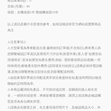
產品重量(kg)：37
含箱 (毛重)：40
保固：全機保固1年 壓縮機保固10年
以上資訊及圖片示意僅供參考，如有誤植請依官方網站或實際商品
為主
⚠注意事項⚠
⚠大型家電為專車配送出貨,廠商收到訂單後(不含假日),將有專人與
您聯繫確認訂單資訊及環境尺寸評估等(前置作業),客人需"如實告知
現場情況",若未如實告知產生費用,例如 : 需拆窗或商品抬過腰(一些
特殊情況)都會產生額外費用 (請現場支付給師父),請務必保持電話暢
通,若無法聯繫將無法安排出貨,則影響配送時間。
⚠如欲家電旺季或任何配送異常狀況會盡快告知,配送時間則以物流
聯絡約定時間為準。
⚠本商品屬消耗性產品，不可拆封或試用，並關係到個人衛生安
全，一經拆封或使用，將會影響退貨權限，購買之前請務必確認機
型是否為各位網友所需。
⚠請務必在購買之前，先丈量現場空間尺寸，及確認商品大小，外