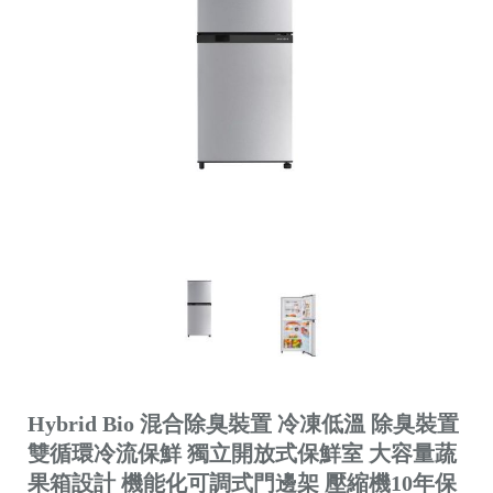
Hybrid Bio 混合除臭裝置 冷凍低溫 除臭裝置
雙循環冷流保鮮 獨立開放式保鮮室 大容量蔬
果箱設計 機能化可調式門邊架 壓縮機10年保