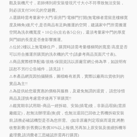
觀及裝機尺寸，若師傅到府安裝發現尺寸大小不符導致無法安裝，
則必須支付500元的空趟費。
⚠選購時需考量家中大門/廚房門/電梯門打開(無電梯者需留意樓梯寛
度及轉角)後尺寸,是否商品有足夠搬運的空間，建議家中門所需搬運
空間為洗衣機寬度 + 10公分(左右各5公分)，還須考量家中門的厚度
與門鎖的長度是否會影響搬運。
⚠位於2樓以上無電梯住戶，購買時請需考量樓梯間的寬度/高度是否
可以符合搬運所購買的洗衣機的尺寸(請參考商品頁面尺寸表)。
⚠商品實際標準配備/規格/保固資訊以原廠官網公佈為準，如說明有
誤恕不另行公告補件，請見諒！
⚠本產品網頁因拍攝關係，圖檔略有差異，實際以廠商出貨收到的
實品為主!!
⚠為提供給您最實惠的價格與服務，及避免無謂的退貨， 請您珍惜
商品及謹慎考慮需求後再下單購買!!
⚠鑑賞期非試用期~商品一經拆箱、安裝(插電)後，非新品瑕疵(需原
廠鑑定)，恕無法辦理退(換)貨，也無法退回已回收之舊機拆箱安裝
前,請務必確認機型是否為您所需。 (如非原廠判定瑕疵而退貨,將酌
收整新費/折舊費以售價30%以上報價,另再加上原安裝及後續拆機等
處理費,請消費者三思確認所需再行購買)