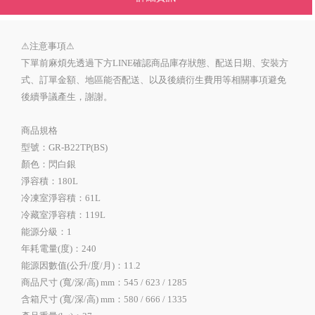
⚠注意事項⚠
下單前麻煩先透過下方LINE確認商品庫存狀態、配送日期、安裝方
式、訂單金額、地區能否配送、以及後續衍生費用等相關事項避免
後續爭議產生，謝謝。
商品規格
型號：GR-B22TP(BS)
顏色：閃白銀
淨容積：180L
冷凍室淨容積：61L
冷藏室淨容積：119L
能源分級：1
年耗電量(度)：240
能源因數值(公升/度/月)：11.2
商品尺寸 (寬/深/高) mm：545 / 623 / 1285
含箱尺寸 (寬/深/高) mm：580 / 666 / 1335