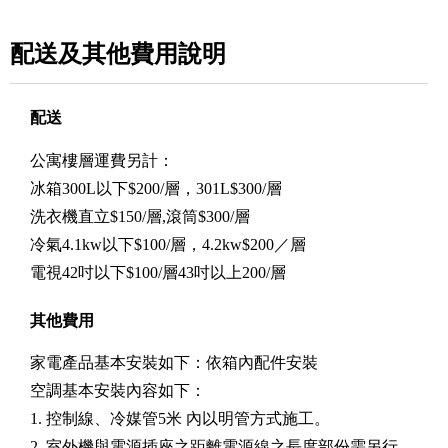
配送及其他費用說明
配送
公寓樓層運費另計：
冰箱300L以下$200/層，301L$300/層
洗衣機直立$150/層,滾筒$300/層
冷氣4.1kw以下$100/層，4.2kw$200／層
電視42吋以下$100/層43吋以上200/層
其他費用
家電產品基本安裝如下：依箱內配件安裝
空調基本安裝內容如下：
1. 控制線、冷媒管5米 內以明管方式施工。
2. 室外機與電源插座之距離電源線之長度部份需另行