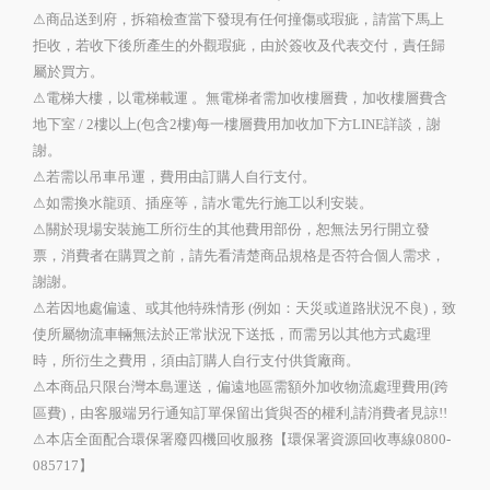
⚠商品送到府，拆箱檢查當下發現有任何撞傷或瑕疵，請當下馬上
拒收，若收下後所產生的外觀瑕疵，由於簽收及代表交付，責任歸
屬於買方。
⚠電梯大樓，以電梯載運 。無電梯者需加收樓層費，加收樓層費含
地下室 / 2樓以上(包含2樓)每一樓層費用加收加下方LINE詳談，謝
謝。
⚠若需以吊車吊運，費用由訂購人自行支付。
⚠如需換水龍頭、插座等，請水電先行施工以利安裝。
⚠關於現場安裝施工所衍生的其他費用部份，恕無法另行開立發
票，消費者在購買之前，請先看清楚商品規格是否符合個人需求，
謝謝。
⚠若因地處偏遠、或其他特殊情形 (例如：天災或道路狀況不良)，致
使所屬物流車輛無法於正常狀況下送抵，而需另以其他方式處理
時，所衍生之費用，須由訂購人自行支付供貨廠商。
⚠本商品只限台灣本島運送，偏遠地區需額外加收物流處理費用(跨
區費)，由客服端另行通知訂單保留出貨與否的權利,請消費者見諒!!
⚠本店全面配合環保署廢四機回收服務【環保署資源回收專線0800-
085717】