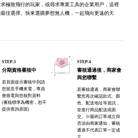
追求極致飛行的玩家，或尋求專業工具的企業用戶，這裡
的最佳選擇。快來選購夢想無人機，一起飛向更遠的天
STEP.3
STEP.4
分期資格審核中
審核通過後，商家會
與您聯繫
若頁面提示審核中則請
您留意手機來電，專員
若審核通過，商家會聯
會致電與您核對資料
繫您再次確認款式、顏
(審核標準為機密，恕不
色、配送地址等資訊，
提供查詢原因)
並進行商品配送或面
交。※最終訂單成立與
否須由商家通知，審核
通過不代表訂單一定成
立