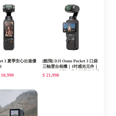
cket 3 夏季安心出遊優
[酷飛] DJI Osmo Pocket 3 口袋
1
三軸雲台相機｜1吋感光元件｜
4K 60fps錄影｜廣角增廣鏡支援
 10,990
$ 21,990
｜輕巧便攜｜零卡分期輕鬆入
手