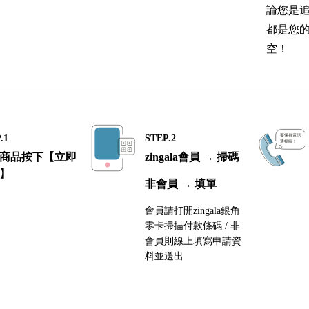
論您是
都是您
空！
.1
STEP.2
商品按下【立即
zingala會員 → 掃碼
】
非會員 → 填單
會員請打開zingala銀角
零卡掃描付款條碼 / 非
會員則線上填寫申請資
料並送出