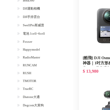
Insta360
DJI運動相機
DJI手持雲台
SwellPro斯威普
電池 1cell~6cell
Foxxer
Happymodel
RadioMaster
[酷飛] DJI Osm
神器｜1吋方形
RUNCAM
像、1.2億像
$ 13,980
RUSH
｜零卡分期輕
拍與運動錄影
TMOTOR
TrueRC
Diatone大通
Dogcom大黃狗