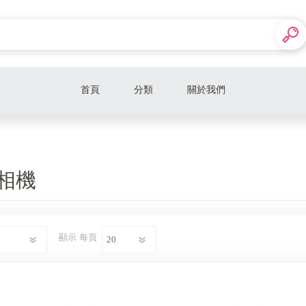
首頁
分類
關於我們
GEELAN吉朗
DJI Avata
動相機
DJI空拍機
TAMIYA田宮
顯示
每頁
Insta360
DJI運動相機
DJI手持雲台