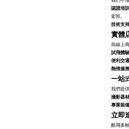
我們不
認證培
駕照。
技術支
實體
與線上
試飛體
便利交
熱情服
一站
我們提
攝影器
專業裝
立即
酷飛多