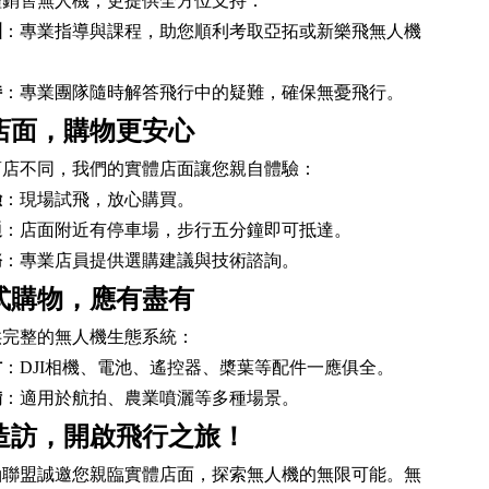
僅銷售無人機，更提供全方位支持：
訓
：專業指導與課程，助您順利考取亞拓或新樂飛無人機
持
：專業團隊隨時解答飛行中的疑難，確保無憂飛行。
店面，購物更安心
商店不同，我們的實體店面讓您親自體驗：
驗
：現場試飛，放心購買。
通
：店面附近有停車場，步行五分鐘即可抵達。
務
：專業店員提供選購建議與技術諮詢。
式購物，應有盡有
供完整的無人機生態系統：
材
：DJI相機、電池、遙控器、槳葉等配件一應俱全。
備
：適用於航拍、農業噴灑等多種場景。
造訪，開啟飛行之旅！
軸聯盟誠邀您親臨實體店面，探索無人機的無限可能。無