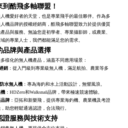
來到酷飛多軸聯盟！
無人機愛好者的天堂，也是專業飛手的最佳夥伴。作為多
無人機品牌的授權經銷商，酷飛多軸聯盟致力於提供優質
機產品與服務。無論您是初學者、專業攝影師，或農業、
領域的專業人士，我們都能滿足您的需求。
的品牌與產品選擇
供多樣化的無人機產品，涵蓋不同應用場景：
權經銷
：從入門級到專業級無人機，滿足航拍、農業等多
。
Pro防水無人機
：專為海釣和水上活動設計，無懼風浪。
越機
：HDZero和Walksnail品牌，帶來極速競速體驗。
製品牌
：亞拓和新樂飛，提供專業海釣機、農業機及考證
機，助您輕鬆通過認證，合法飛行。
認證服務與技術支持