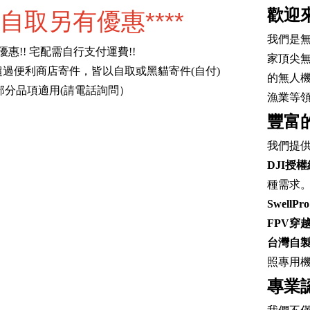
歡迎
店自取另有優惠****
我們是
免運優惠!! 宅配需自行支付運費!!
家頂尖
量超過便利商店寄件，皆以自取或黑貓寄件(自付)
的無人
部分品項適用(請電話詢問）
漁業等
豐富
我們提
DJI授
種需求
Swell
FPV穿
台灣自
照專用
專業