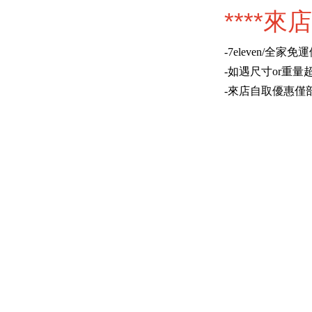
****來
-7eleven/全家
-如遇尺寸or重
-來店自取優惠僅