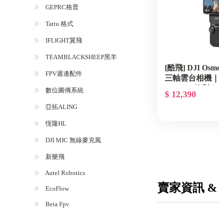
GEPRC格普
Tattu 格式
IFLIGHT翼飛
TEAMBLACKSHEEP黑羊
[酷飛] DJI Osmo
FPV週邊配件
三軸雲台相機｜
4K 60fps錄
數位圖傳系統
$ 12,390
｜輕巧便攜｜
亞拓ALING
手 1/15調整價
恆隆HL
DJI MIC 無線麥克風
新樂飛
Autel Robotics
賣家資訊 &
EcoFlow
Beta Fpv