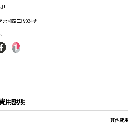
EcoFlow
聯盟
Beta Fpv
區永和路二段334號
8
費用說明
其他費