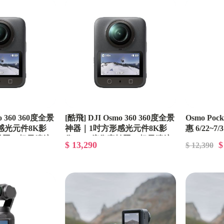
SwellPro斯威普
電池 1cell~6cell
Foxxer
Happymodel
RadioMaster
RUNCAM
o 360 360度全景
[酷飛] DJI Osmo 360 360度全景
Osmo Po
感光元件8K影
神器｜1吋方形感光元件8K影
惠 6/22~7/3
RUSH
素拍照＋超長續航
像、1.2億像素拍照＋超長續航
$ 13,290
$
$ 12,390
鬆入手，極致夜
｜零卡分期輕鬆入手，極致夜
TMOTOR
完美體驗
拍與運動錄影完美體驗 1/15調
整價格
TrueRC
Diatone大通
Dogcom大黃狗