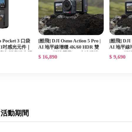
GEPRC格普
Tattu 格式
IFLIGHT翼飛
TEAMBLACKSHEEP黑羊
 Pocket 3 口袋
[酷飛] DJI Osmo Action 5 Pro |
[酷飛] DJI O
1吋感光元件｜
AI 地平線增穩 4K/60 HDR 雙
AI 地平線增
FPV週邊配件
影｜廣角增廣鏡支援
OLED 觸控螢幕 • 4 小時續航 •
OLED 觸控
$ 16,890
$ 9,690
零卡分期輕鬆入
零利率分期
零利率分期 
數位圖傳系統
格
亞拓ALING
恆隆HL
DJI MIC 無線麥克風
新樂飛
 活動期間
Autel Robotics