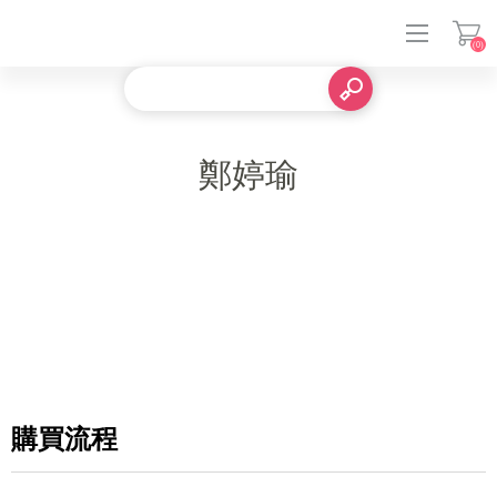
(0)
登入
鄭婷瑜
購買流程