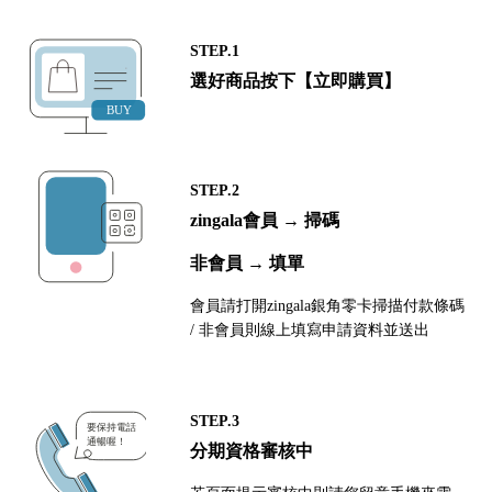
STEP.1
選好商品按下【立即購買】
STEP.2
zingala會員 → 掃碼
非會員 → 填單
會員請打開zingala銀角零卡掃描付款條碼
/ 非會員則線上填寫申請資料並送出
STEP.3
分期資格審核中