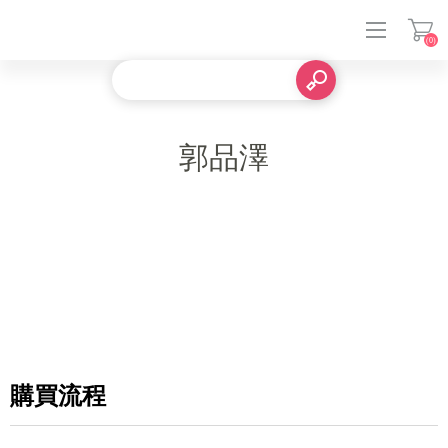
(0)
登入
郭品澤
購買流程