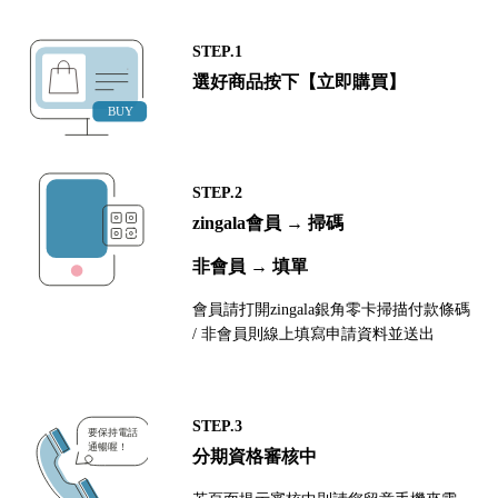
STEP.1
選好商品按下【立即購買】
STEP.2
zingala會員 → 掃碼
非會員 → 填單
會員請打開zingala銀角零卡掃描付款條碼
/ 非會員則線上填寫申請資料並送出
STEP.3
分期資格審核中