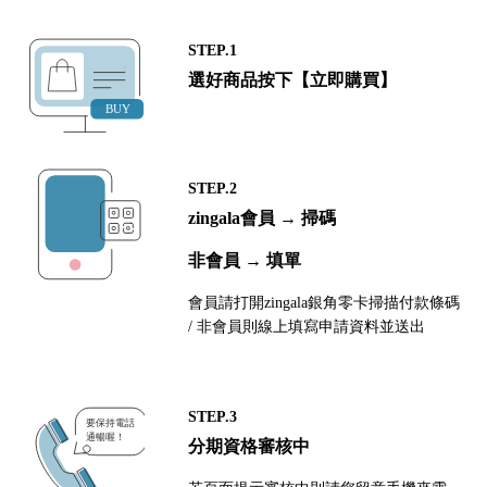
STEP.1
選好商品按下【立即購買】
STEP.2
zingala會員 → 掃碼
非會員 → 填單
會員請打開zingala銀角零卡掃描付款條碼
/ 非會員則線上填寫申請資料並送出
STEP.3
分期資格審核中