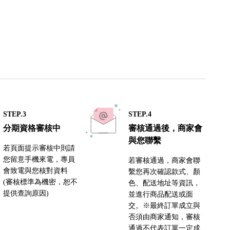
STEP.3
STEP.4
分期資格審核中
審核通過後，商家會
與您聯繫
若頁面提示審核中則請
您留意手機來電，專員
若審核通過，商家會聯
會致電與您核對資料
繫您再次確認款式、顏
(審核標準為機密，恕不
色、配送地址等資訊，
提供查詢原因)
並進行商品配送或面
交。※最終訂單成立與
否須由商家通知，審核
通過不代表訂單一定成