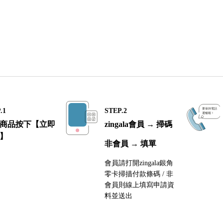
.1
STEP.2
商品按下【立即
zingala會員 → 掃碼
】
非會員 → 填單
會員請打開zingala銀角
零卡掃描付款條碼 / 非
會員則線上填寫申請資
料並送出