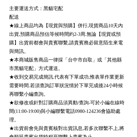
主要運送方式：黑貓宅配
配送
★線上商品均為【現貨與預購】併行,現貨商品10天內
出貨,預購商品預估等候時間約2-3周.無論【現貨或預
購】出貨前都會與貴賓聯繫,請貴賓務必留意陌生來電
與簡訊。
★本商城販售商品一律採「台中市自取」或「其他縣
市黑貓宅配」方式運送。
★收到交易完成簡訊.代表有下單成功,惟表單作業更新
需要時間.若須查詢訂單狀況情於下單完成後24小時候
再聯繫小編查詢。
★欲修改或針對訂購商品須異動/查詢-可於小編在線時
間(11:00-19:00)與小編聯繫電話0980-124236會協助處
理。
★出貨前會先與貴賓核對出貨訊息,若多次聯繫不上,將
會順延貴賓出貨時程至聯繫上貴賓為止。