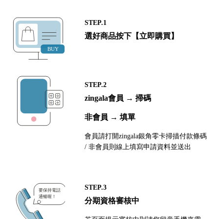
STEP.1
選好商品按下【立即購買】
STEP.2
zingala會員 → 掃碼
非會員 → 填單
會員請打開zingala銀角零卡掃描付款條碼
/ 非會員則線上填寫申請資料並送出
STEP.3
分期資格審核中