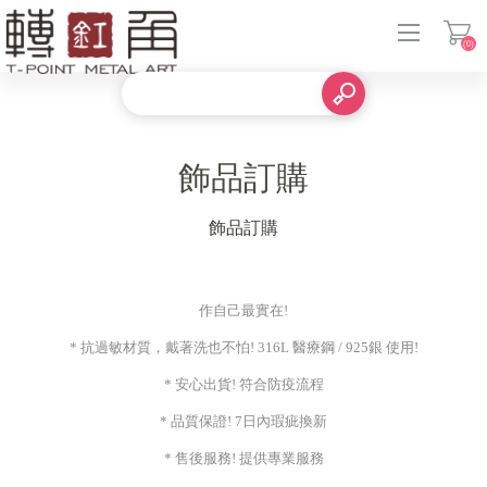
(0)
登入
飾品訂購
飾品訂購
作自己最實在!
* 抗過敏材質，戴著洗也不怕! 316L 醫療鋼 / 925銀 使用!
* 安心出貨! 符合防疫流程
* 品質保證! 7日內瑕疵換新
* 售後服務! 提供專業服務