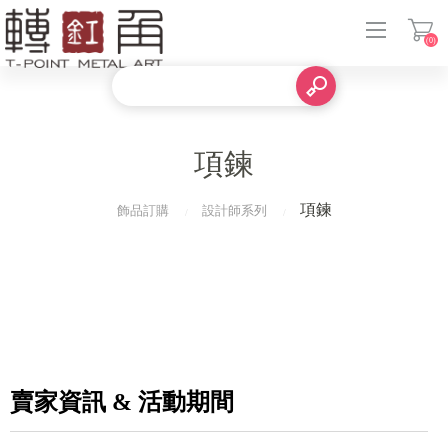
(0)
登入
項鍊
項鍊
飾品訂購
設計師系列
賣家資訊 & 活動期間