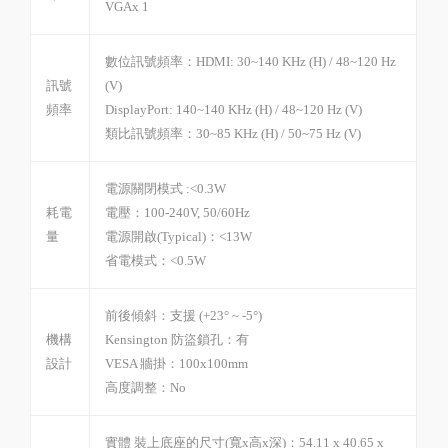
VGAx 1
數位訊號頻率：HDMI: 30~140 KHz (H) / 48~120 Hz
訊號
(V)
頻率
DisplayPort: 140~140 KHz (H) / 48~120 Hz (V)
類比訊號頻率：30~85 KHz (H) / 50~75 Hz (V)
電源關閉模式 :<0.3W
耗電
電壓：100-240V, 50/60Hz
量
電源開啟(Typical)：<13W
省電模式：<0.5W
前後傾斜：支援 (+23° ~ -5°)
機構
Kensington 防盜鎖孔：有
設計
VESA 牆掛：100x100mm
高度調整：No
實體 裝上底座的尺寸(寬x高x深)：54.11 x 40.65 x