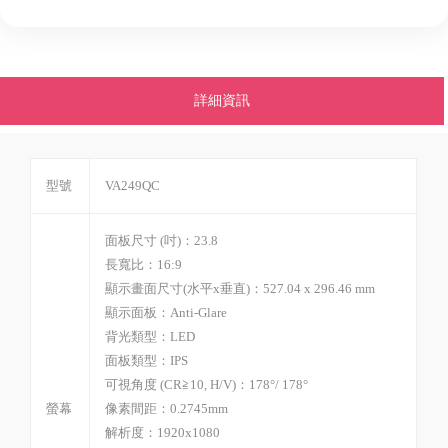
詳細資訊
型號
VA249QC
面板尺寸 (吋)：23.8
長寬比：16:9
顯示畫面尺寸(水平x垂直)：527.04 x 296.46 mm
顯示面板：Anti-Glare
背光類型：LED
面板類型：IPS
可視角度 (CR≧10, H/V)：178°/ 178°
螢幕
像素間距：0.2745mm
解析度：1920x1080