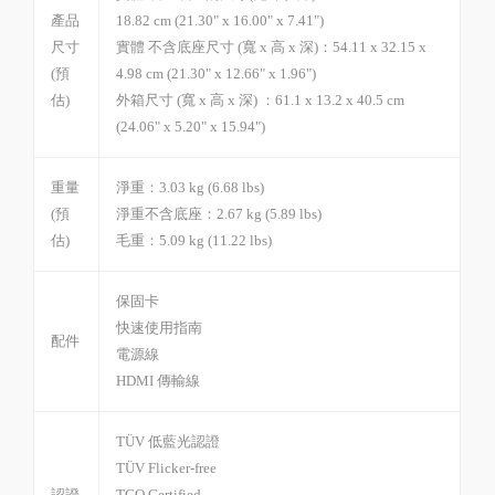
產品
18.82 cm (21.30" x 16.00" x 7.41")
尺寸
實體 不含底座尺寸 (寬 x 高 x 深)：54.11 x 32.15 x
(預
4.98 cm (21.30" x 12.66" x 1.96")
估)
外箱尺寸 (寬 x 高 x 深) ：61.1 x 13.2 x 40.5 cm
(24.06" x 5.20" x 15.94")
重量
淨重：3.03 kg (6.68 lbs)
(預
淨重不含底座：2.67 kg (5.89 lbs)
估)
毛重：5.09 kg (11.22 lbs)
保固卡
快速使用指南
配件
電源線
HDMI 傳輸線
TÜV 低藍光認證
TÜV Flicker-free
認證
TCO Certified