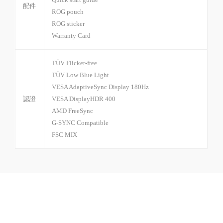
配件
ROG pouch
ROG sticker
Warranty Card
TÜV Flicker-free
TÜV Low Blue Light
VESA AdaptiveSync Display 180Hz
認證
VESA DisplayHDR 400
AMD FreeSync
G-SYNC Compatible
FSC MIX