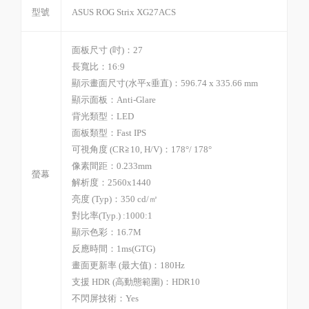
型號
ASUS ROG Strix XG27ACS
面板尺寸 (吋)：27
長寬比：16:9
顯示畫面尺寸(水平x垂直)：596.74 x 335.66 mm
顯示面板：Anti-Glare
背光類型：LED
面板類型：Fast IPS
可視角度 (CR≧10, H/V)：178°/ 178°
像素間距：0.233mm
螢幕
解析度：2560x1440
亮度 (Typ)：350 cd/㎡
對比率(Typ.) :1000:1
顯示色彩：16.7M
反應時間：1ms(GTG)
畫面更新率 (最大值)：180Hz
支援 HDR (高動態範圍)：
HDR10
不閃屏技術：Yes