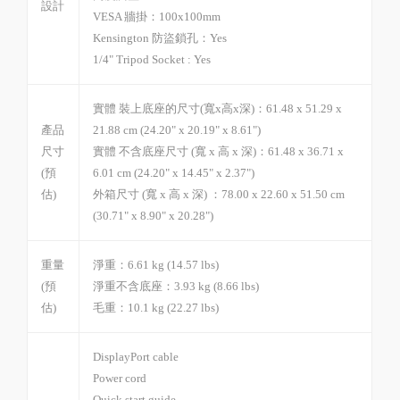
設計
VESA 牆掛：
100x100mm
Kensington 防盜鎖孔：
Yes
1/4" Tripod Socket :
Yes
實體 裝上底座的尺寸(寬x高x深)：
61.48 x 51.29 x
產品
21.88 cm (24.20" x 20.19" x 8.61")
尺寸
實體 不含底座尺寸 (寬 x 高 x 深)：
61.48 x 36.71 x
(預
6.01 cm (24.20" x 14.45" x 2.37")
估)
外箱尺寸 (寬 x 高 x 深) ：
78.00 x 22.60 x 51.50 cm
(30.71" x 8.90" x 20.28")
重量
淨重：
6.61 kg (14.57 lbs)
(預
淨重不含底座：
3.93 kg (8.66 lbs)
估)
毛重：
10.1 kg (22.27 lbs)
DisplayPort cable
Power cord
Quick start guide