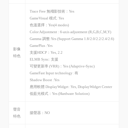
Trace Free 無殘影技術：
Yes
GameVisual 模式 :
Yes
色溫選擇：
Yes(4 modes)
Color Adjustment :
6-axis adjustment (R,G,B,C,M,Y)
Gamma 調整:
Yes (Support Gamma 1.8/2.0/2.2/2.4/2.6)
GamePlus :
Yes
影像
支援HDCP：
Yes, 2.2
特色
ELMB Sync:
支援
可變更新率 (VRR)：
Yes (Adaptive-Sync)
GameFast Input technology :
有
Shadow Boost :
Yes
應用軟體 DisplayWidget :
Yes, DisplayWidget Center
低藍光模式：
Yes (Hardware Solution)
聲音
揚聲器：NO
特色