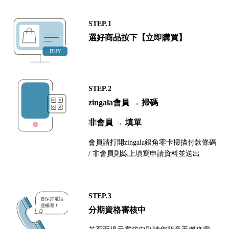
STEP.1
選好商品按下【立即購買】
STEP.2
zingala會員 → 掃碼
非會員 → 填單
會員請打開zingala銀角零卡掃描付款條碼
/ 非會員則線上填寫申請資料並送出
STEP.3
分期資格審核中