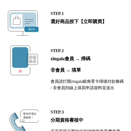
STEP.1
選好商品按下【立即購買】
STEP.2
zingala會員 → 掃碼
非會員 → 填單
會員請打開zingala銀角零卡掃描付款條碼
/ 非會員則線上填寫申請資料並送出
STEP.3
分期資格審核中