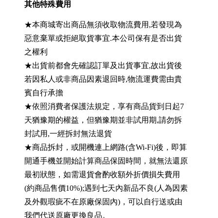
其他特殊費用
★本商城寄出商品無須收取物流費用,若發現為
惡意棄單或拒絕取貨事宜.本公司保有是否出貨
之權利
★出貨前都會先確認訂單及出貨事宜,故出貨後
若因私人或非商品因素退回時,物流運費需由貴
賓自行承擔
★依照消費者保護法規定，享有商品貨到日起7
天猶豫期的權益，但猶豫期並非試用期,請勿拆
封試用,一經拆封無法退貨
★商品拆封，或開機連上網路(含Wi-Fi)後，即算
開通手機並開始計算商品保固時間，就無法還原
最初狀態，如需退貨會酌收額外折價損失費用
(約商品售價10%);遇到七天內新品不良(人為因素
及外觀瑕疵不在原廠保固內)，可以自行送或由
我們代送原廠更換良品。