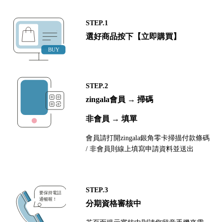
STEP.1
選好商品按下【立即購買】
STEP.2
zingala會員 → 掃碼
非會員 → 填單
會員請打開zingala銀角零卡掃描付款條碼
/ 非會員則線上填寫申請資料並送出
STEP.3
分期資格審核中