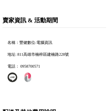
賣家資訊 & 活動期間
名稱：
豐健數位-電腦資訊
地址:
811高雄市楠梓區建楠路228號
電話：
0958700571