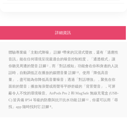
詳細資訊
體驗專業級「主動式降噪」
註腳
³帶來的沉浸式聲效，還有「適應性
音訊」能在任何環境呈現最適合的噪音控制程度，「通透模式」讓
你聽見周遭的聲音
註腳
²，而「對話感知」功能會在你和身邊的人說
話時，自動調低正在播放的媒體音量
註腳
¹³。使用「降低高音
量」，盡可能為你降低高音量噪音；透過「對話增強」，聚焦在你
面前的聲音；播放海浪聲或雨聲等平靜舒緩的「背景聲音」，可屏
蔽令人不悅的環境噪音。AirPods Pro 2 和 MagSafe 無線充電盒 (USB-
C) 皆具備 IP54 等級的防塵與抗汗抗水功能
註腳
¹²，你還可以用「尋
找」app 隨時找到它
註腳
⁸。