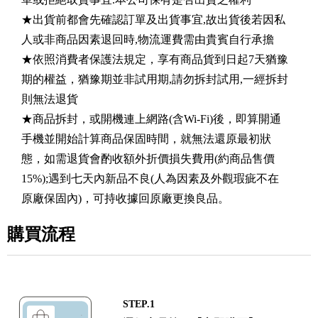
★出貨前都會先確認訂單及出貨事宜,故出貨後若因私
人或非商品因素退回時,物流運費需由貴賓自行承擔
★依照消費者保護法規定，享有商品貨到日起7天猶豫
期的權益，猶豫期並非試用期,請勿拆封試用,一經拆封
則無法退貨
★商品拆封，或開機連上網路(含Wi-Fi)後，即算開通
手機並開始計算商品保固時間，就無法還原最初狀
態，如需退貨會酌收額外折價損失費用(約商品售價
15%);遇到七天內新品不良(人為因素及外觀瑕疵不在
原廠保固內)，可持收據回原廠更換良品。
購買流程
STEP.1