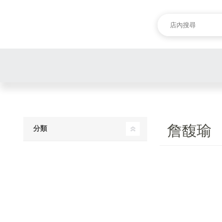
詹馥瑜
分類