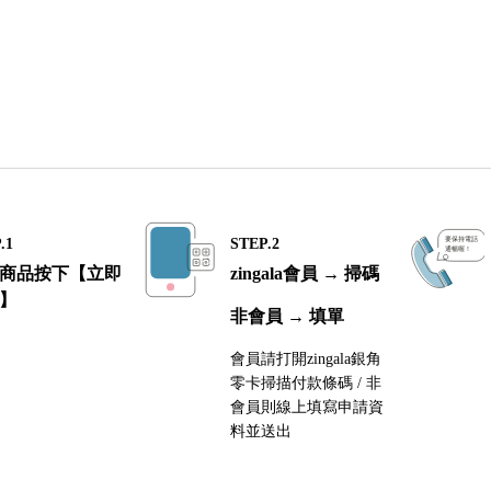
.1
STEP.2
商品按下【立即
zingala會員 → 掃碼
】
非會員 → 填單
會員請打開zingala銀角
零卡掃描付款條碼 / 非
會員則線上填寫申請資
料並送出