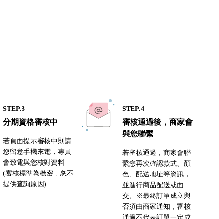
STEP.3
STEP.4
分期資格審核中
審核通過後，商家會
與您聯繫
若頁面提示審核中則請
您留意手機來電，專員
若審核通過，商家會聯
會致電與您核對資料
繫您再次確認款式、顏
(審核標準為機密，恕不
色、配送地址等資訊，
提供查詢原因)
並進行商品配送或面
交。※最終訂單成立與
否須由商家通知，審核
通過不代表訂單一定成