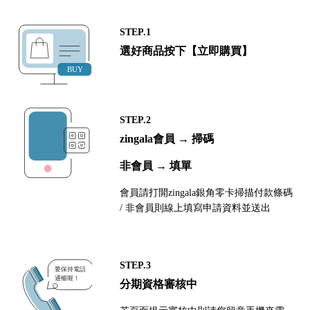
STEP.1
選好商品按下【立即購買】
STEP.2
zingala會員 → 掃碼
非會員 → 填單
會員請打開zingala銀角零卡掃描付款條碼
/ 非會員則線上填寫申請資料並送出
STEP.3
分期資格審核中