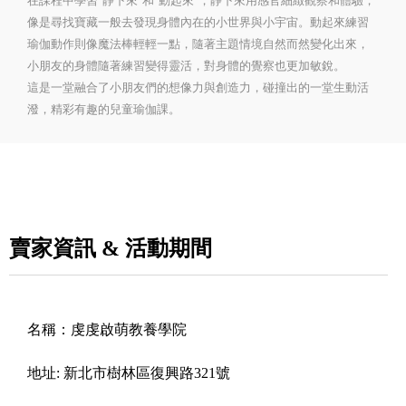
在課程中學習"靜下來"和"動起來"，靜下來用感官細緻觀察和體驗，
像是尋找寶藏一般去發現身體內在的小世界與小宇宙。動起來練習
瑜伽動作則像魔法棒輕輕一點，隨著主題情境自然而然變化出來，
小朋友的身體隨著練習變得靈活，對身體的覺察也更加敏銳。
這是一堂融合了小朋友們的想像力與創造力，碰撞出的一堂生動活
潑，精彩有趣的兒童瑜伽課。
賣家資訊 & 活動期間
名稱：
虔虔啟萌教養學院
地址:
新北市樹林區復興路321號