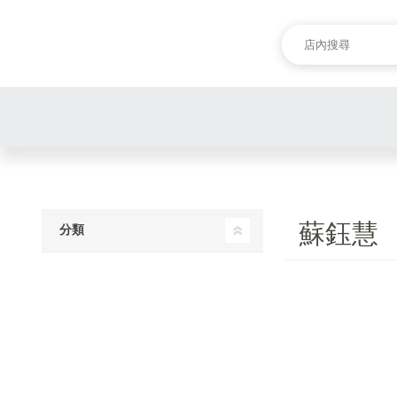
蘇鈺慧
分類