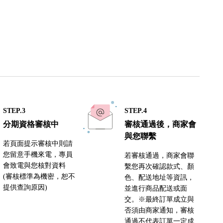
STEP.3
STEP.4
分期資格審核中
審核通過後，商家會
與您聯繫
若頁面提示審核中則請
您留意手機來電，專員
若審核通過，商家會聯
會致電與您核對資料
繫您再次確認款式、顏
(審核標準為機密，恕不
色、配送地址等資訊，
提供查詢原因)
並進行商品配送或面
交。※最終訂單成立與
否須由商家通知，審核
通過不代表訂單一定成