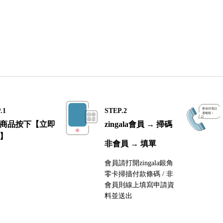
.1
STEP.2
商品按下【立即
zingala會員 → 掃碼
】
非會員 → 填單
會員請打開zingala銀角
零卡掃描付款條碼 / 非
會員則線上填寫申請資
料並送出