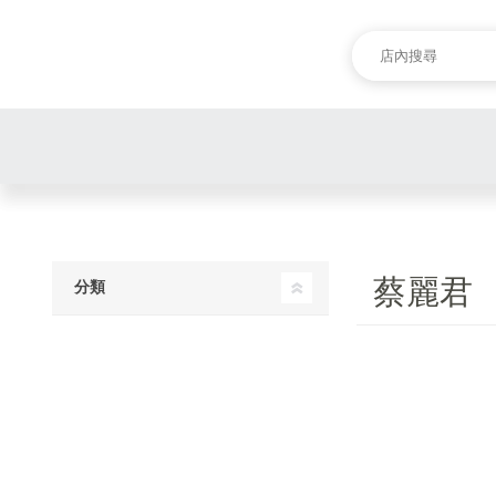
蔡麗君
分類