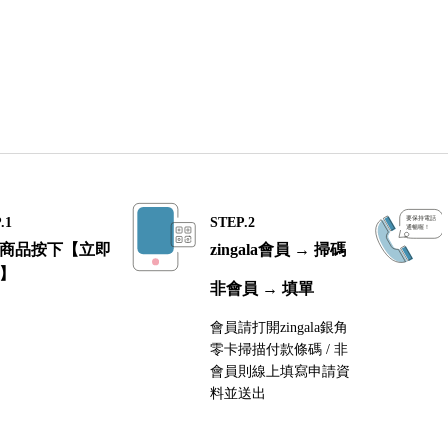
.1
STEP.2
商品按下【立即
zingala會員 → 掃碼
】
非會員 → 填單
會員請打開zingala銀角
零卡掃描付款條碼 / 非
會員則線上填寫申請資
料並送出