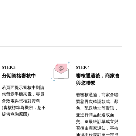
STEP.3
STEP.4
分期資格審核中
審核通過後，商家會
與您聯繫
若頁面提示審核中則請
您留意手機來電，專員
若審核通過，商家會聯
會致電與您核對資料
繫您再次確認款式、顏
(審核標準為機密，恕不
色、配送地址等資訊，
提供查詢原因)
並進行商品配送或面
交。※最終訂單成立與
否須由商家通知，審核
通過不代表訂單一定成