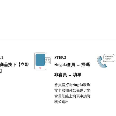
.1
STEP.2
商品按下【立即
zingala會員 → 掃碼
】
非會員 → 填單
會員請打開zingala銀角
零卡掃描付款條碼 / 非
會員則線上填寫申請資
料並送出