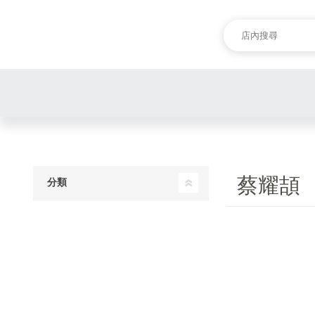
蔡耀頡
分類