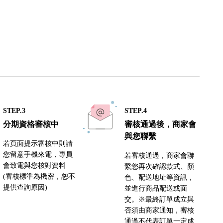
STEP.3
STEP.4
分期資格審核中
審核通過後，商家會
與您聯繫
若頁面提示審核中則請
您留意手機來電，專員
若審核通過，商家會聯
會致電與您核對資料
繫您再次確認款式、顏
(審核標準為機密，恕不
色、配送地址等資訊，
提供查詢原因)
並進行商品配送或面
交。※最終訂單成立與
否須由商家通知，審核
通過不代表訂單一定成