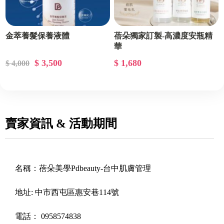
金萃養髮保養液體
蓓朵獨家訂製-高濃度安瓶精
華
$ 3,500
$ 1,680
$ 4,000
賣家資訊 & 活動期間
名稱：
蓓朵美學Pdbeauty-台中肌膚管理
地址:
中市西屯區惠安巷114號
電話：
0958574838