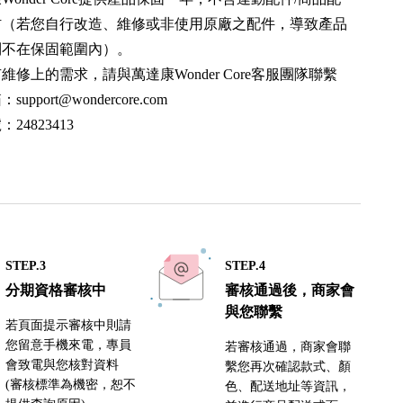
材（若您自行改造、維修或非使用原廠之配件，導致產品
則不在保固範圍內）。
維修上的需求，請與萬達康Wonder Core客服團隊聯繫
箱：
support@wondercore.com
24823413
STEP.3
STEP.4
分期資格審核中
審核通過後，商家會
與您聯繫
若頁面提示審核中則請
您留意手機來電，專員
若審核通過，商家會聯
會致電與您核對資料
繫您再次確認款式、顏
(審核標準為機密，恕不
色、配送地址等資訊，