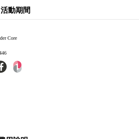
 活動期間
r Core
446