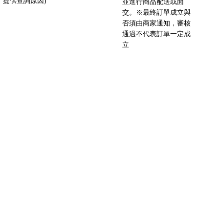
提供查詢原因)
並進行商品配送或面
交。※最終訂單成立與
否須由商家通知，審核
通過不代表訂單一定成
立