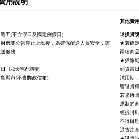
費用說明
其他費
週五(不含假日及國定例假日)
退換貨
政府機關公告停止上班後，為確保配送人員安全，該
★若確
配送服務
兩項商
★猶豫
日+1-2天宅配時間
到貨當
島縣市(不含郵政信箱)。
試用期
響退貨
若您所
原狀的
經拆封
不得辦
退貨注
★退貨時