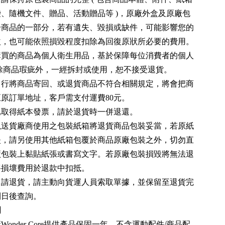
、隨機文件、贈品、活動贈品等 )，原廠外盒及原廠包
於商品的一部分，若有遺失、毀損或缺件，可能影響您的
益，也可能依照損毀程度扣除為回復原狀所必要的費用。
購買的商品為個人衛生用品，基於保障每位消費者的個人
 除商品瑕疵外，一經拆封或使用，恕不接受退貨。
自行將商品寄回、或退貨商品不符合相關規定，將會把商
原訂單地址，客戶需支付運費80元。
已取得紙本發票，請於退貨時一併退還。
以送貨廠商使用之包裝紙箱將退貨商品包裝妥當，若原紙
失，請另使用其他紙箱包覆於商品原廠包裝之外，切勿直
廠包裝上黏貼紙張或書寫文字。若原廠包裝損毀將無法退
將損壞費用於退款中扣抵。
申請退貨，請主動向貨運人員索取單據，並保留至退貨完
利日後查詢。
明
Wonder Core提供產品保固一年，不含運動配件/商品配