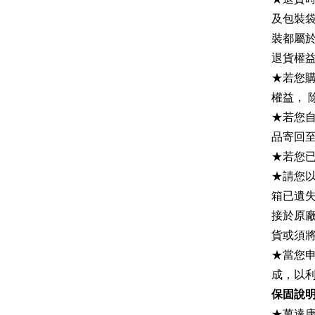
及包裝袋
裝都屬
退貨權
★若您
權益，
★若您
品寄回至
★若您
★請您
箱已遺
接於原
貨或須
★當您
成，以
保固說
★萬達康