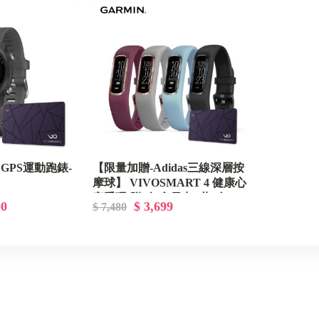
45 GPS運動跑錶-
【限量加贈-Adidas三線深層按
摩球】 VIVOSMART 4 健康心
率手環-附1年會員卡 (共4色)
90
$ 3,699
$ 7,480