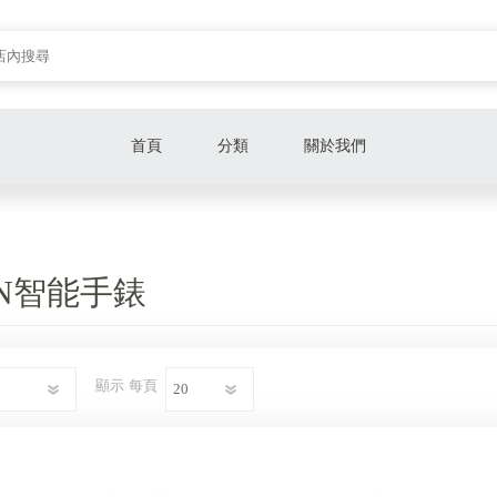
首頁
分類
關於我們
Adidas運動配件
Reebok運動配件
IN智能手錶
Wonder Core運動器材
Wondercise 智能健身
顯示
每頁
Garmin智能手錶
生活雜類