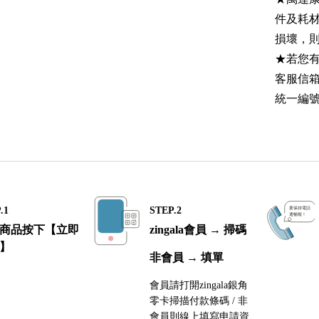
件及耗
損壞，
★若您有
客服信
統一編號：
.1
STEP.2
商品按下【立即
zingala會員 → 掃碼
】
非會員 → 填單
會員請打開zingala銀角
零卡掃描付款條碼 / 非
會員則線上填寫申請資