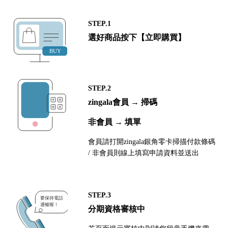
STEP.1
選好商品按下【立即購買】
STEP.2
zingala會員 → 掃碼
非會員 → 填單
會員請打開zingala銀角零卡掃描付款條碼
/ 非會員則線上填寫申請資料並送出
STEP.3
分期資格審核中