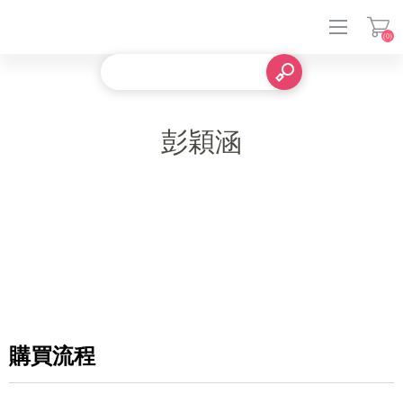
(0)
登入
彭穎涵
購買流程