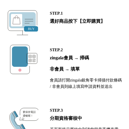
STEP.1
選好商品按下【立即購買】
STEP.2
zingala會員 → 掃碼
非會員 → 填單
會員請打開zingala銀角零卡掃描付款條碼
/ 非會員則線上填寫申請資料並送出
STEP.3
分期資格審核中