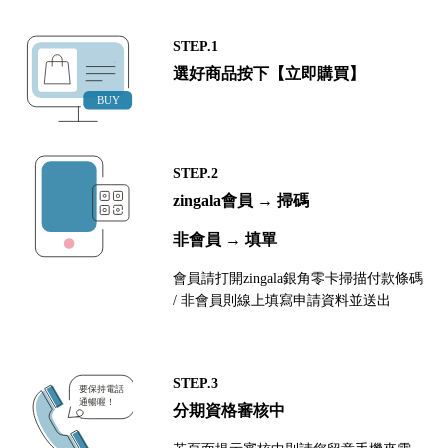
STEP.1
選好商品按下【立即購買】
STEP.2
zingala會員 → 掃碼
非會員 → 填單
會員請打開zingala銀角零卡掃描付款條碼
/ 非會員則線上填寫申請資料並送出
STEP.3
分期資格審核中