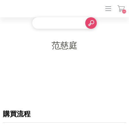
(0)
登入
范慈庭
購買流程