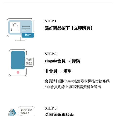
STEP.1
選好商品按下【立即購買】
STEP.2
zingala會員 → 掃碼
非會員 → 填單
會員請打開zingala銀角零卡掃描付款條碼
/ 非會員則線上填寫申請資料並送出
STEP.3
分期資格審核中