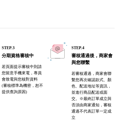
STEP.3
STEP.4
分期資格審核中
審核通過後，商家會
與您聯繫
若頁面提示審核中則請
您留意手機來電，專員
若審核通過，商家會聯
會致電與您核對資料
繫您再次確認款式、顏
(審核標準為機密，恕不
色、配送地址等資訊，
提供查詢原因)
並進行商品配送或面
交。※最終訂單成立與
否須由商家通知，審核
通過不代表訂單一定成
立