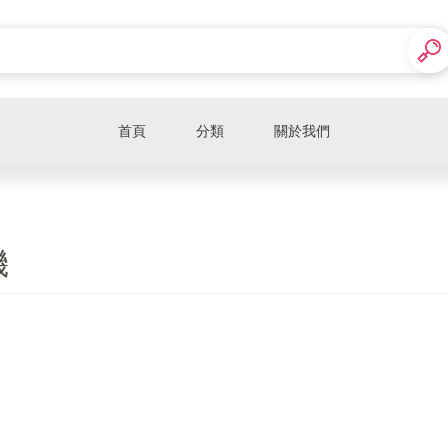
首頁
分類
關於我們
限時活動
電腦主機
機
電腦週邊
電競筆電
筆電福利品
3C類別福利品
水冷