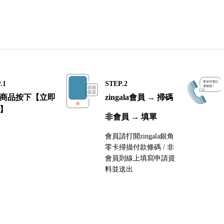
.1
STEP.2
商品按下【立即
zingala會員 → 掃碼
】
非會員 → 填單
會員請打開zingala銀角
零卡掃描付款條碼 / 非
會員則線上填寫申請資
料並送出