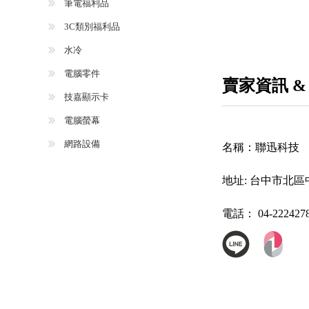
筆電福利品
3C類別福利品
水冷
電腦零件
賣家資訊 &
技嘉顯示卡
電腦螢幕
網路設備
名稱：
聯迅科技
地址:
台中市北區中
電話：
04-222427