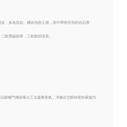
照短，多為頁岩、礫岩地形土壤，茶中帶有特別的岩石香
，二飲唇齒留香，三飲餘韻流長。
持沿續獨門傳統慢火工法凝聚香氣，淬鍊出甘醇綿密的家族功