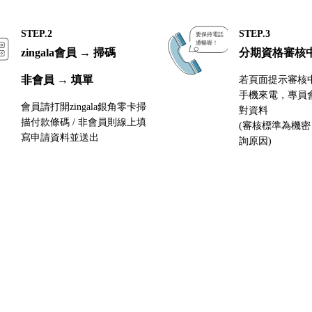
STEP.2
STEP.3
zingala會員 → 掃碼
分期資格審核
非會員 → 填單
若頁面提示審核
手機來電，專員
會員請打開zingala銀角零卡掃
對資料
描付款條碼 / 非會員則線上填
(審核標準為機
寫申請資料並送出
詢原因)