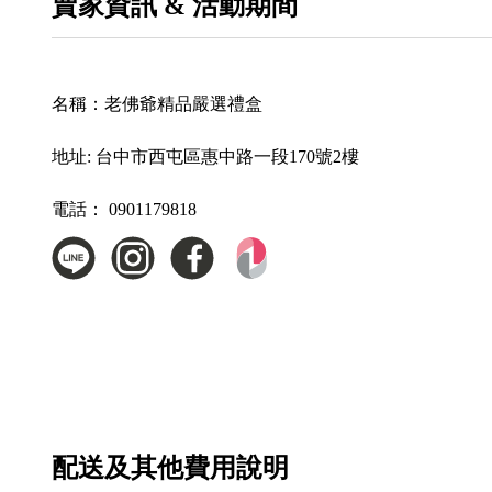
賣家資訊 & 活動期間
名稱：
老佛爺精品嚴選禮盒
地址:
台中市西屯區惠中路一段170號2樓
電話：
0901179818
配送及其他費用說明