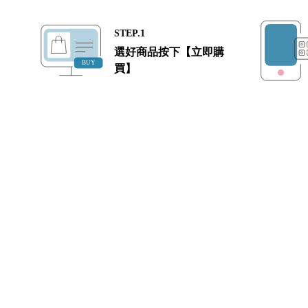
STEP.1
選好商品按下【立即購
買】