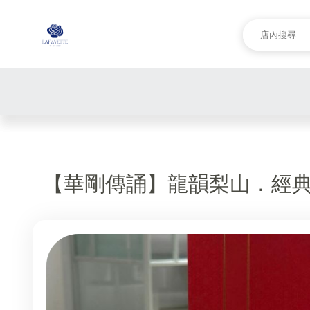
【華剛傳誦】龍韻梨山．經