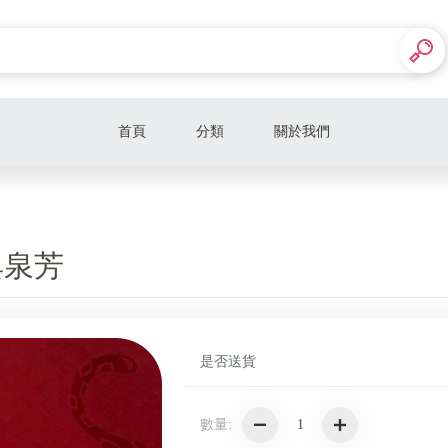
首頁
分類
關於我們
老佛爺原創肉品尬海鮮
然花抄院
典泉芳
華剛茶業
WUZ屋子
是否送貨
歐客佬咖啡
阿聰師
數量:
Lajthiza雷西薩