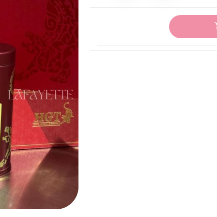
台海生技
蛋白工坊
仲安家保健品