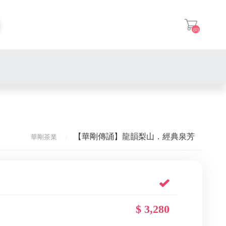
(0)
登入
【華剛傳誦】龍韻梨山．經典泉芳
華剛茶業
熱銷第一
$ 3,280