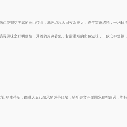
縣仁愛鄉交界處的高山茶區，地理環境因日夜溫差大，終年雲霧繚繞，平均日
礦質風味之鮮明個性，秀雅的冷冽香氣，甘甜滑順的出色滋味，一飲心神舒暢
區之梨山烏龍茶葉，由職人五代傳承的製茶經驗，搭配專業評鑑團隊精挑細選，堅