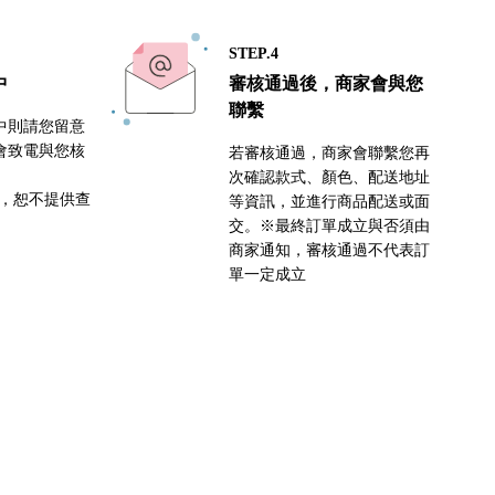
STEP.4
中
審核通過後，商家會與您
聯繫
中則請您留意
會致電與您核
若審核通過，商家會聯繫您再
次確認款式、顏色、配送地址
密，恕不提供查
等資訊，並進行商品配送或面
交。※最終訂單成立與否須由
商家通知，審核通過不代表訂
單一定成立