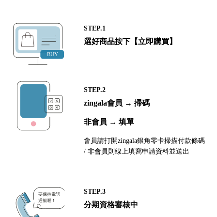
STEP.1
選好商品按下【立即購買】
STEP.2
zingala會員 → 掃碼
非會員 → 填單
會員請打開zingala銀角零卡掃描付款條碼
/ 非會員則線上填寫申請資料並送出
STEP.3
分期資格審核中