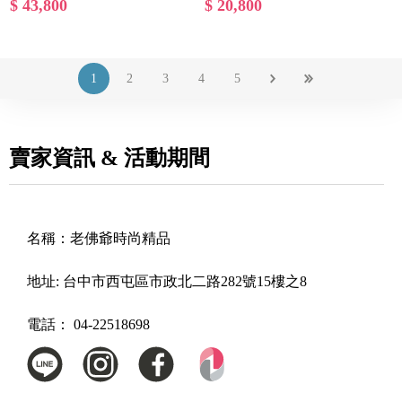
$ 43,800
$ 20,800
1
2
3
4
5
賣家資訊 & 活動期間
名稱：
老佛爺時尚精品
地址:
台中市西屯區市政北二路282號15樓之8
電話：
04-22518698