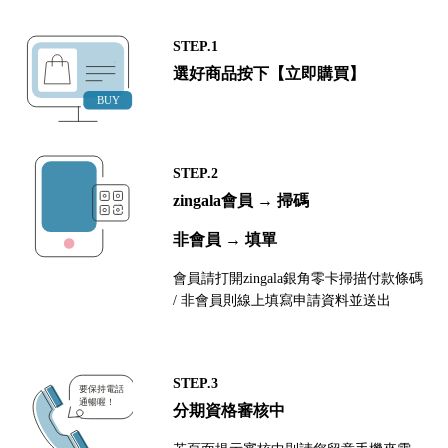
STEP.1
選好商品按下【立即購買】
STEP.2
zingala會員 → 掃碼
非會員 → 填單
會員請打開zingala銀角零卡掃描付款條碼
/ 非會員則線上填寫申請資料並送出
STEP.3
分期資格審核中