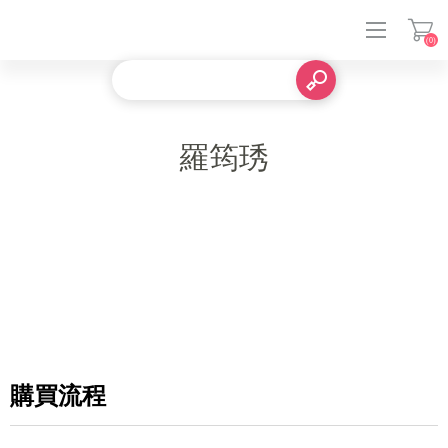
(0)
登入
羅筠琇
購買流程