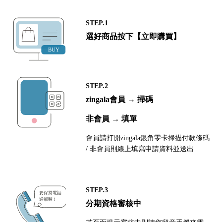
STEP.1
選好商品按下【立即購買】
STEP.2
zingala會員 → 掃碼
非會員 → 填單
會員請打開zingala銀角零卡掃描付款條碼
/ 非會員則線上填寫申請資料並送出
STEP.3
分期資格審核中