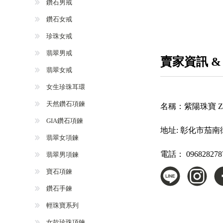
鑽石男戒
鑽石女戒
珍珠女戒
翡翠男戒
賣家資訊 &
翡翠女戒
女生珍珠耳環
天然鑽石項鍊
名稱：
紫陽珠寶 Zi Y
GIA鑽石項鍊
地址:
彰化市茄南街
翡翠女項鍊
電話：
096828278
翡翠男項鍊
寶石項鍊
鑽石手鍊
輕珠寶系列
女款珍珠項鍊