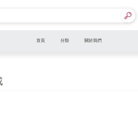
首頁
分類
關於我們
GIA男戒
GIA女戒
戒
寶石男戒
寶石女戒
鑽石男戒
鑽石女戒
珍珠女戒