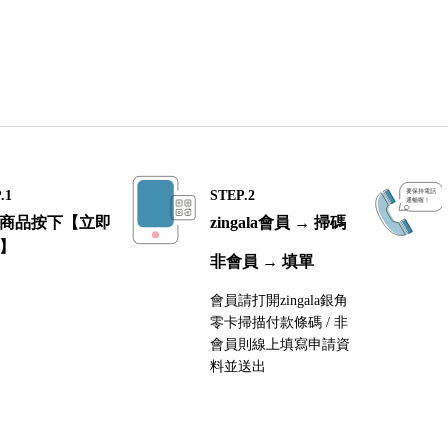
女款珍珠手鍊
.1
STEP.2
商品按下【立即
zingala會員 → 掃碼
】
非會員 → 填單
會員請打開zingala銀角
零卡掃描付款條碼 / 非
會員則線上填寫申請資
料並送出