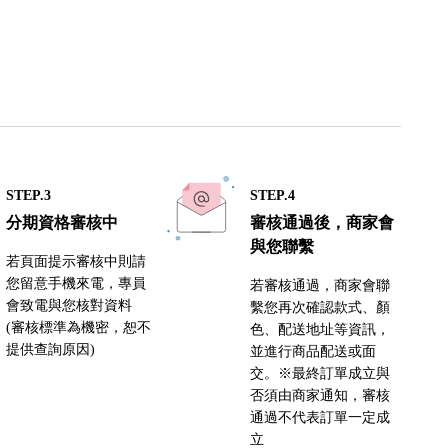
STEP.3
STEP.4
分期資格審核中
審核通過後，商家會
與您聯繫
若頁面提示審核中則請
您留意手機來電，專員
若審核通過，商家會聯
會致電與您核對資料
繫您再次確認款式、顏
(審核標準為機密，恕不
色、配送地址等資訊，
提供查詢原因)
並進行商品配送或面
交。※最終訂單成立與
否須由商家通知，審核
通過不代表訂單一定成
立