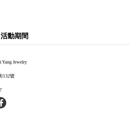
翡翠男戒
翡翠女戒
 活動期間
女生珍珠耳環
天然鑽石項鍊
GIA鑽石項鍊
ang Jewelry
翡翠女項鍊
132號
翡翠男項鍊
7
寶石項鍊
鑽石手鍊
輕珠寶系列
女款珍珠項鍊