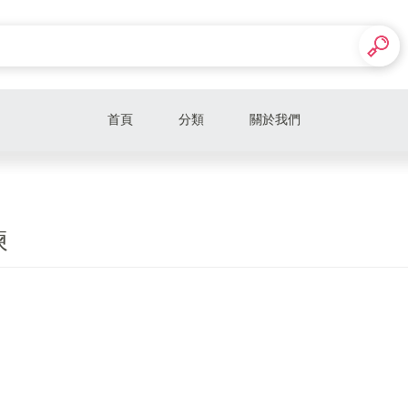
首頁
分類
關於我們
GIA男戒
GIA女戒
鍊
寶石男戒
寶石女戒
鑽石男戒
鑽石女戒
珍珠女戒