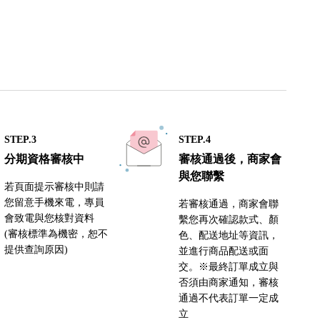
STEP.3
STEP.4
分期資格審核中
審核通過後，商家會
與您聯繫
若頁面提示審核中則請
您留意手機來電，專員
若審核通過，商家會聯
會致電與您核對資料
繫您再次確認款式、顏
(審核標準為機密，恕不
色、配送地址等資訊，
提供查詢原因)
並進行商品配送或面
交。※最終訂單成立與
否須由商家通知，審核
通過不代表訂單一定成
立