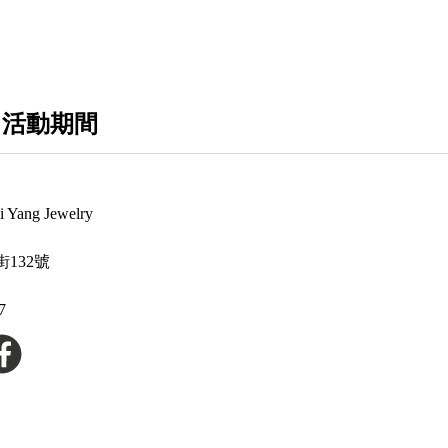
翡翠男戒
翡翠女戒
 活動期間
女生珍珠耳環
天然鑽石項鍊
GIA鑽石項鍊
ang Jewelry
翡翠女項鍊
132號
翡翠男項鍊
7
寶石項鍊
鑽石手鍊
輕珠寶系列
女款珍珠項鍊