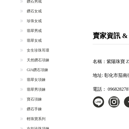
鑽石男戒
鑽石女戒
珍珠女戒
翡翠男戒
賣家資訊 &
翡翠女戒
女生珍珠耳環
天然鑽石項鍊
名稱：
紫陽珠寶 Zi Y
GIA鑽石項鍊
地址:
彰化市茄南街
翡翠女項鍊
電話：
096828278
翡翠男項鍊
寶石項鍊
鑽石手鍊
輕珠寶系列
女款珍珠項鍊