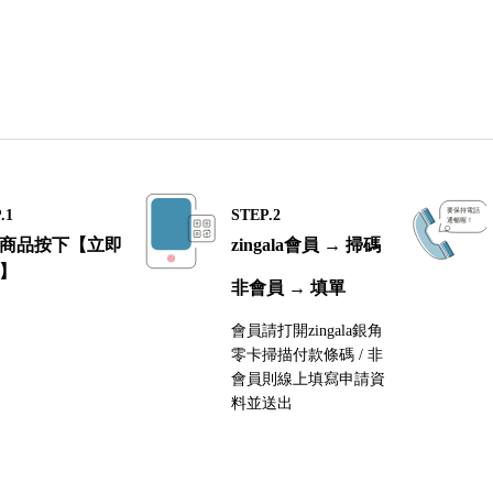
女款珍珠手鍊
.1
STEP.2
商品按下【立即
zingala會員 → 掃碼
】
非會員 → 填單
會員請打開zingala銀角
零卡掃描付款條碼 / 非
會員則線上填寫申請資
料並送出