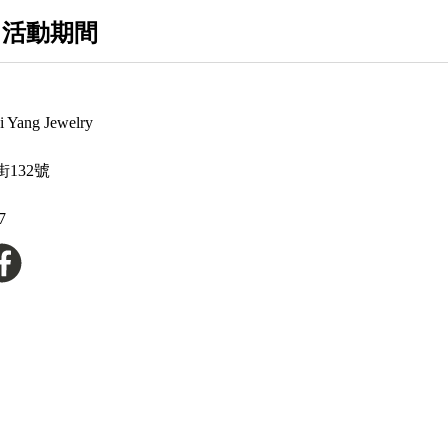
 活動期間
女款珍珠手鍊
ang Jewelry
132號
7