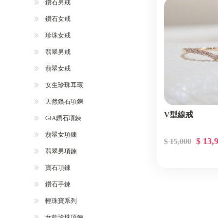
鑽石男戒
鑽石女戒
珍珠女戒
翡翠男戒
翡翠女戒
女生珍珠耳環
天然鑽石項鍊
V型線戒
GIA鑽石項鍊
翡翠女項鍊
$ 13,
$ 15,000
翡翠男項鍊
寶石項鍊
鑽石手鍊
輕珠寶系列
女款珍珠項鍊