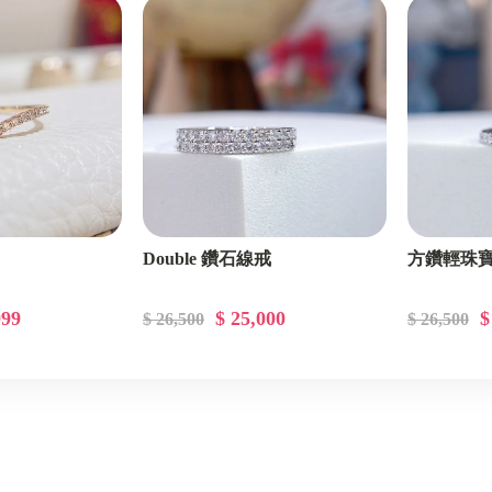
翡翠男戒
翡翠女戒
女生珍珠耳環
天然鑽石項鍊
GIA鑽石項鍊
Double 鑽石線戒
方鑽輕珠
翡翠女項鍊
翡翠男項鍊
999
$ 25,000
$
$ 26,500
$ 26,500
寶石項鍊
鑽石手鍊
輕珠寶系列
女款珍珠項鍊