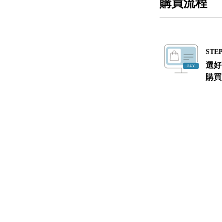
購買流程
STEP
選好
購買