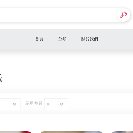
首頁
分類
關於我們
GIA男戒
GIA女戒
戒
寶石男戒
寶石女戒
顯示
每頁
鑽石男戒
鑽石女戒
珍珠女戒