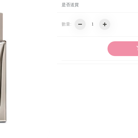
是否送貨
BOUCHERON寶詩龍
FERRAGAMO菲拉格慕
數量:
MCM
CHOPARD蕭邦
ELIE SAAB
FURLA芙拉
ISSEY MIYAKE三宅一生
JIMMY CHOO
KARL LAGERFELD卡爾拉格斐
KATE SPADE
LANVIN浪凡