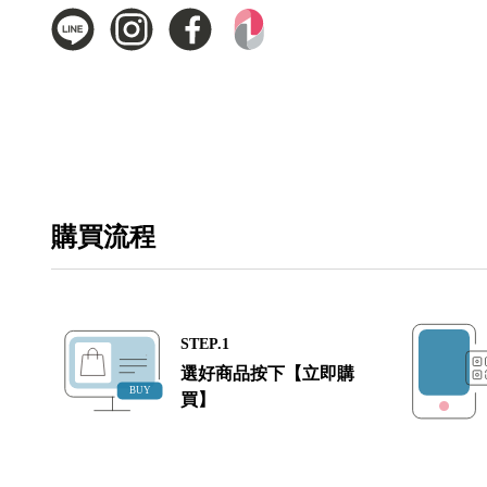
購買流程
STEP.1
選好商品按下【立即購
買】