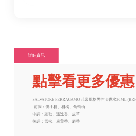
詳細資訊
點擊看更多優惠
SALVATORE FERRAGAMO 菲常風格男性淡香水30ML (BRIGH
-前調：佛手柑、柑橘、葡萄柚
中調：羅勒、迷迭香、皮革
後調：雪松、廣藿香、麝香