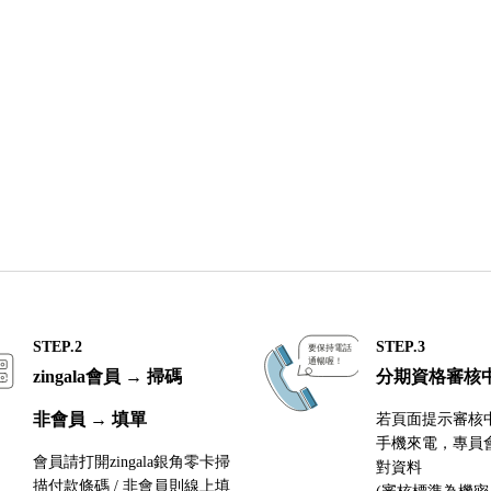
GUESS
DOLCE & GABBANA 杜嘉班納
HERMES愛馬仕
MICHAEL KORS
TORY BURCH
ANNA SUI安娜蘇
COACH蔻馳
NARCISO
STEP.2
STEP.3
zingala會員 → 掃碼
分期資格審核
非會員 → 填單
若頁面提示審核
手機來電，專員
會員請打開zingala銀角零卡掃
對資料
描付款條碼 / 非會員則線上填