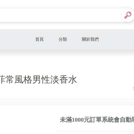
首頁
分類
關於我們
CHANEL香奈兒
LE COUVENT洛蔻芳
MO 菲常風格男性淡香水
BMW
JOHN VARVATOS
Calvin Klein
未滿1000元訂單系統會自動
禮盒專區
A&F