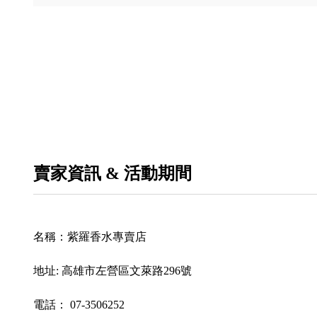
賣家資訊 & 活動期間
名稱：
紫羅香水專賣店
地址:
高雄市左營區文萊路296號
電話：
07-3506252