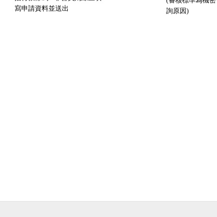
(審核標準為機
寫申請資料並送出
詢原因)