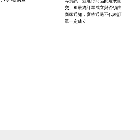
密，恕不提供查
等資訊，並進行商品配送或面
交。※最終訂單成立與否須由
商家通知，審核通過不代表訂
單一定成立