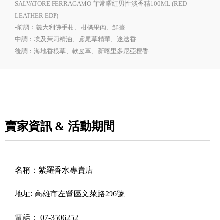
SALVATORE FERRAGAMO 菲常曜紅男性淡香精100ML (RED
LEATHER EDP)
-前調：義大利佛手柑、柑橘果肉、鮮薑
中調：埃及茉莉精油、鳶尾草精華、迷迭香
後調：海地香根草、軟皮革、新喀里多尼亞檀香
賣家資訊 & 活動期間
名稱：
紫羅香水專賣店
地址:
高雄市左營區文萊路296號
電話：
07-3506252