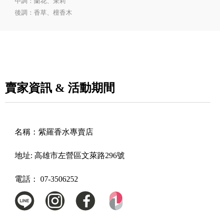
中調：蘭花、茉莉
後調：香草、檀香木
賣家資訊 & 活動期間
名稱：
紫羅香水專賣店
地址:
高雄市左營區文萊路296號
電話：
07-3506252