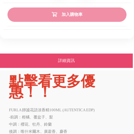
加入購物車
詳細資訊
點擊看更多優
惠！！
FURLA 靜謐花語淡香精100ML (AUTENTICA EDP)
-前調：柑橘、覆盆子、梨
中調：櫻花、牡丹、鈴蘭
後調：喀什米爾木、廣藿香、麝香