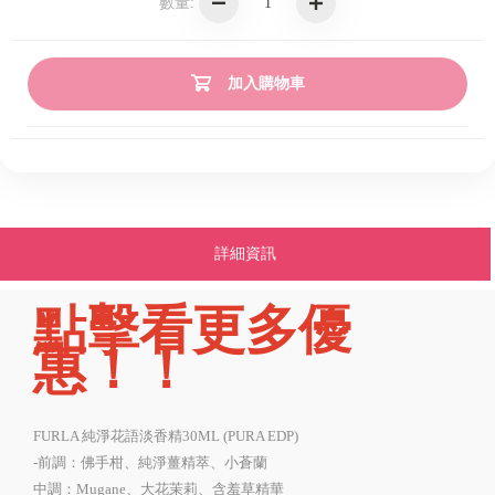
數量:
加入購物車
詳細資訊
點擊看更多優
惠！！
FURLA 純淨花語淡香精30ML (PURA EDP)
-前調：佛手柑、純淨薑精萃、小蒼蘭
中調：Mugane、大花茉莉、含羞草精華